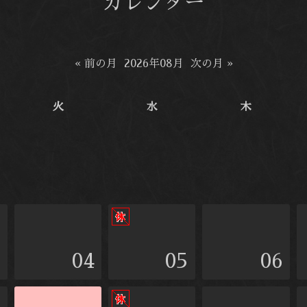
カレンダー
« 前の月
2026年08月
次の月 »
火
水
木
3
04
05
06