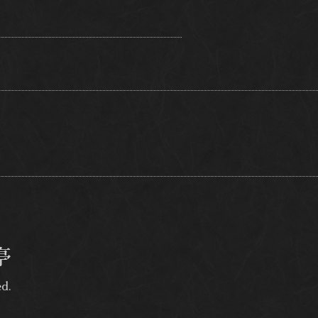
亭
ed.