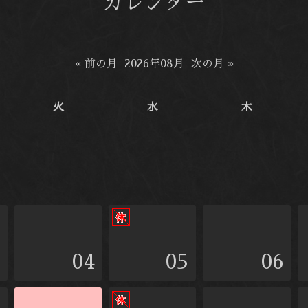
カレンダー
« 前の月
2026年08月
次の月 »
火
水
木
3
04
05
06