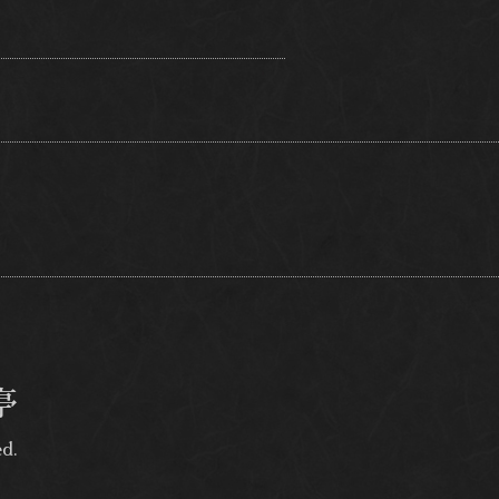
亭
ed.