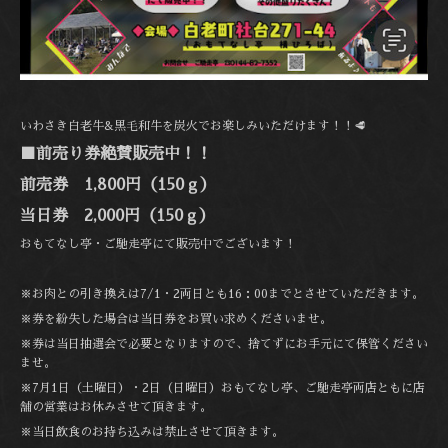
いわさき白老牛&黒毛和牛を炭火でお楽しみいただけます！！🥩
■前売り券絶賛販売中！！
前売券 1,800円（150ｇ）
当日券 2,000円（150ｇ）
おもてなし亭・ご馳走亭にて販売中でございます！
※お肉との引き換えは7/1・2両日とも16：00までとさせていただきます。
※券を紛失した場合は当日券をお買い求めくださいませ。
※券は当日抽選会で必要となりますので、捨てずにお手元にて保管ください
ませ。
※7月1日（土曜日）・2日（日曜日）おもてなし亭、ご馳走亭両店ともに店
舗の営業はお休みさせて頂きます。
※当日飲食のお持ち込みは禁止させて頂きます。